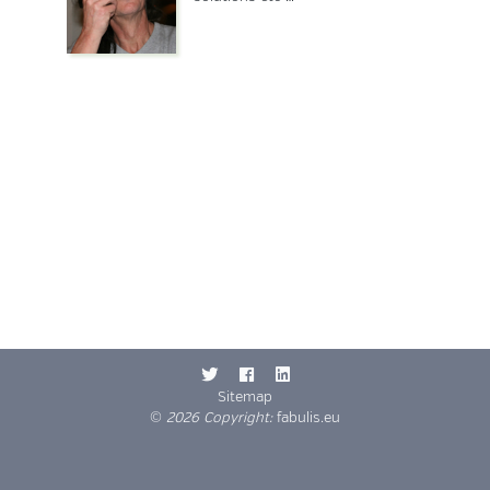
Sitemap
©
2026 Copyright:
fabulis.eu