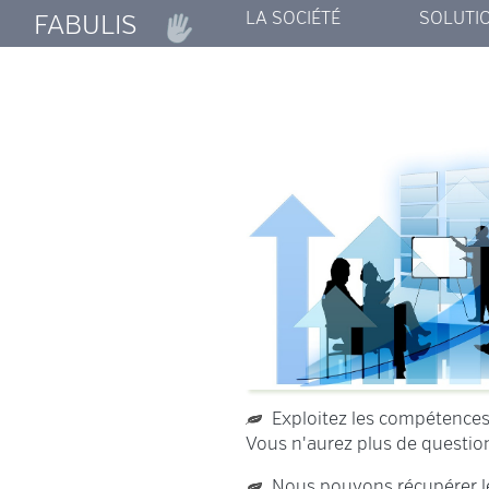
LA SOCIÉTÉ
SOLUTI
FABULIS
FABULIS
MYCOPYM
SMARTF
T ENCO
ARTIS
TRUST
DOCL
Exploitez les compétences d
Vous n'aurez plus de question
Nous pouvons récupérer le 