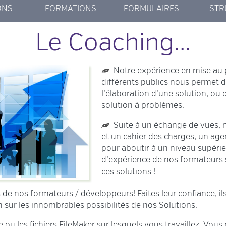
ONS
FORMATIONS
FORMULAIRES
STR
AKER
ORM
DE
AN
-E
OC
EVÉNEMENTS FM
C'EST QUOI FM ?
PREMIERS PAS
COACHING
SMARTFORM
MCM LOGIN
CONTACT
DATA
FIL
Le Coaching...
LOGIN
S
Notre expérience en mise au 
différents publics nous permet 
l’élaboration d’une solution, ou 
solution à problèmes.
Suite à un échange de vues, 
et un cahier des charges, un ag
pour aboutir à un niveau supérie
d’expérience de nos formateurs s
ces solutions !
e nos formateurs / développeurs! Faites leur confiance, ils 
 sur les innombrables possibilités de nos Solutions.
ou les fichiers FileMaker sur lesquels vous travaillez. Vou