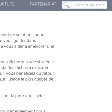
UCTURE
PARTENARIAT
 CENTER
E MAKER
UN PEU DE PUB...
NOTRE HISTOIRE
LE TEAM
ERVER
point de solutions pour
de vous guider dans
de vous aider à améliorer une
nous élaborons une stratégie
enda des tâches à exécuter
ur. Vous bénéficiez du retour
ur l’usage le plus adapté de
sont là pour vous aider...
s pourrez également nous