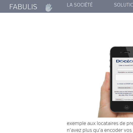
LA SOCIÉTÉ
SOLUTI
FABULIS
FABULIS
MYCOPYM
SMARTF
T ENCO
ARTIS
TRUST
DOCL
exemple aux locataires de pr
n'avez plus qu'a encoder vos 