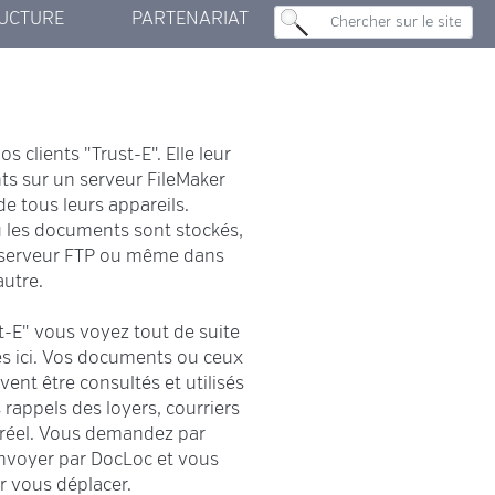
UCTURE
PARTENARIAT
 CENTER
E MAKER
UN PEU DE PUB...
NOTRE HISTOIRE
LE TEAM
ERVER
s clients "Trust-E". Elle leur
ts sur un serveur FileMaker
de tous leurs appareils.
ou les documents sont stockés,
re serveur FTP ou même dans
utre.
st-E" vous voyez tout de suite
tes ici. Vos documents ou ceux
vent être consultés et utilisés
 rappels des loyers, courriers
s réel. Vous demandez par
envoyer par DocLoc et vous
r vous déplacer.