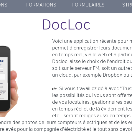
ONS
FORMATIONS
FORMULAIRES
STR
AKER
ORM
DE
AN
-E
OC
EVÉNEMENTS FM
C'EST QUOI FM ?
PREMIERS PAS
COACHING
SMARTFORM
MCM LOGIN
CONTACT
DATA
FIL
DocLoc
LOGIN
S
Voici une application récente pour no
permet d'enregistrer leurs documen
en temps réel, via le web et à partir 
Docloc laisse le choix de l'endroit 
soit sur le serveur FM, soit un aut
un cloud, par exemple Dropbox ou a
Si vous travaillez déjà avec "Tru
les possibilités qui vous sont offer
de vos locataires, gestionnaires peu
en temps réel et de là évidement les
etc... seront rédigés aussi en temp
endre des photos de leurs compteurs électriques et de les 
relevés pour la compagnie d'électricité et le tout sans devoi